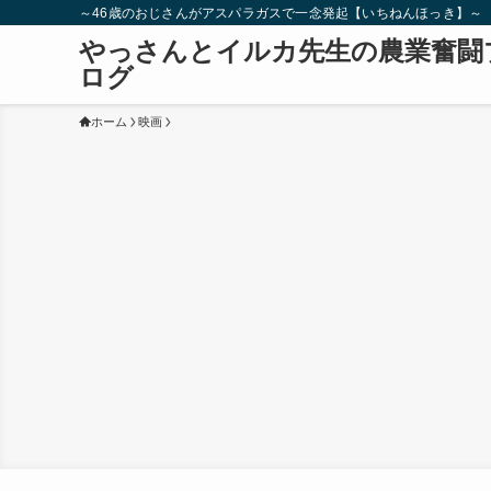
～46歳のおじさんがアスパラガスで一念発起【いちねんほっき】～
やっさんとイルカ先生の農業奮闘
ログ
ホーム
映画