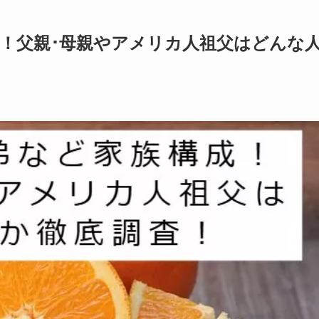
！父親･母親やアメリカ人祖父はどんな