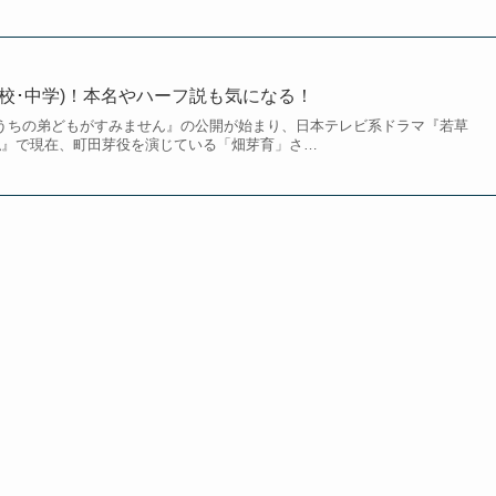
高校･中学)！本名やハーフ説も気になる！
画『うちの弟どもがすみません』の公開が始まり、日本テレビ系ドラマ『若草
私』で現在、町田芽役を演じている「畑芽育」さ…