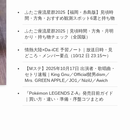
ふたご座流星群2025【福岡・糸島版】見頃時
間・方角・おすすめ観測スポット6選と持ち物
ふたご座流星群2025｜見頃時間・方角・月明
かり・持ち物チェック（全国版）
情熱大陸×Da-iCE 予習ノート｜放送日時・見
どころ・メンバー要点（10/12 日 23:15〜）
【Mステ】2025年10月17日 出演者・歌唱曲・
セトリ速報｜King Gnu／Official髭男dism／
Mrs. GREEN APPLE／JO1／NiziU／Awich
『Pokémon LEGENDS Z-A』発売目前ガイド
｜買い方・違い・準備・序盤コツまとめ