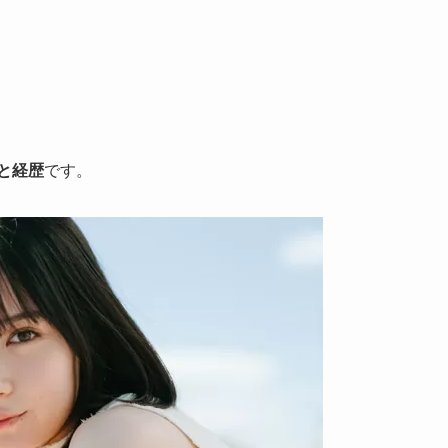
と経歴
です。