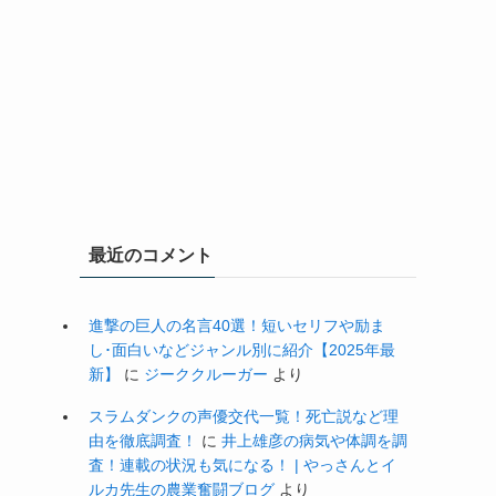
最近のコメント
進撃の巨人の名言40選！短いセリフや励ま
し･面白いなどジャンル別に紹介【2025年最
新】
に
ジーククルーガー
より
スラムダンクの声優交代一覧！死亡説など理
由を徹底調査！
に
井上雄彦の病気や体調を調
査！連載の状況も気になる！ | やっさんとイ
ルカ先生の農業奮闘ブログ
より