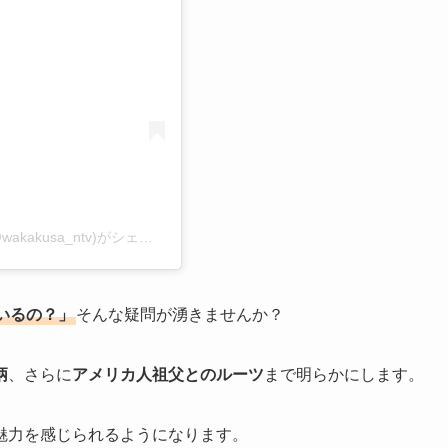
若草物語 ―恋する姉妹と恋せぬ私―【ドラマ公式】(@wakakusa_ntv)がシェアした投稿
いるの？」
そんな疑問が湧きませんか？
柄
、さらに
アメリカ人祖父とのルーツ
まで明らかにします。
魅力を感じられるようになります。