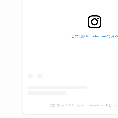
この投稿をInstagramで見
佐野勇斗(M!LK)(@sanohayato_milk