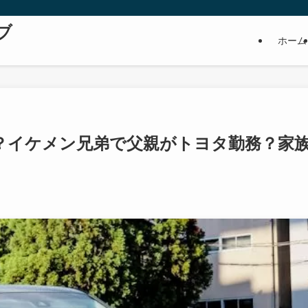
ブ
ホーム
？イケメン兄弟で父親がトヨタ勤務？家