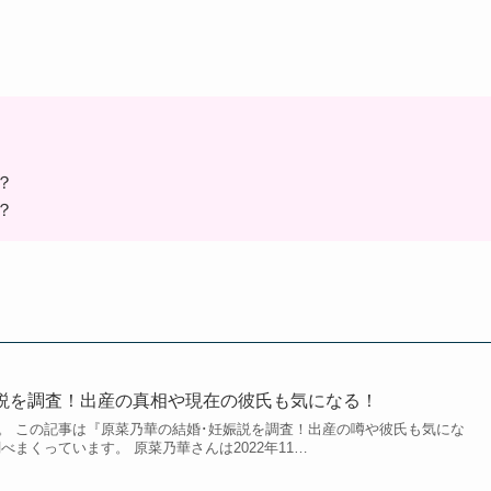
？
？
説を調査！出産の真相や現在の彼氏も気になる！
。 この記事は『原菜乃華の結婚･妊娠説を調査！出産の噂や彼氏も気にな
べまくっています。 原菜乃華さんは2022年11…