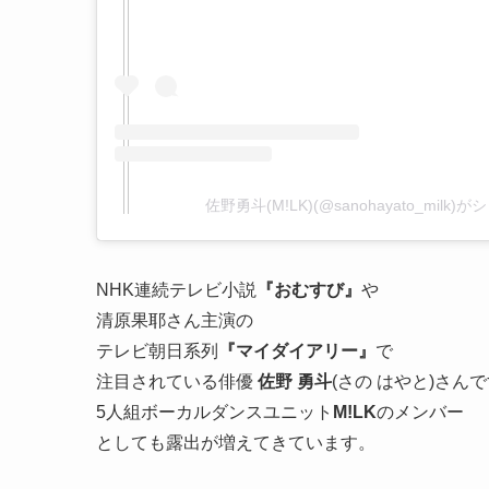
佐野勇斗(M!LK)(@sanohayato_milk
NHK連続テレビ小説
『おむすび』
や
清原果耶さん主演の
テレビ朝日系列
『マイダイアリー』
で
注目されている俳優
佐野 勇斗
(さの はやと)さん
5人組ボーカルダンスユニット
M!LK
のメンバー
としても露出が増えてきています。