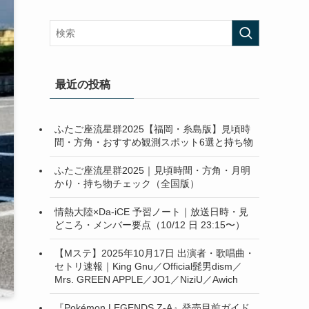
最近の投稿
ふたご座流星群2025【福岡・糸島版】見頃時
間・方角・おすすめ観測スポット6選と持ち物
ふたご座流星群2025｜見頃時間・方角・月明
かり・持ち物チェック（全国版）
情熱大陸×Da-iCE 予習ノート｜放送日時・見
どころ・メンバー要点（10/12 日 23:15〜）
【Mステ】2025年10月17日 出演者・歌唱曲・
セトリ速報｜King Gnu／Official髭男dism／
Mrs. GREEN APPLE／JO1／NiziU／Awich
『Pokémon LEGENDS Z-A』発売目前ガイド