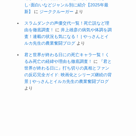
し･面白いなどジャンル別に紹介【2025年最
新】
に
ジーククルーガー
より
スラムダンクの声優交代一覧！死亡説など理
由を徹底調査！
に
井上雄彦の病気や体調を調
査！連載の状況も気になる！ | やっさんとイ
ルカ先生の農業奮闘ブログ
より
君と世界が終わる日にの死亡キャラ一覧！く
るみ死亡の経緯や理由も徹底調査！
に
『君と
世界が終わる日に』打ち切りの真相とファン
の反応完全ガイド: 映画化とシリーズ継続の背
景 | やっさんとイルカ先生の農業奮闘ブログ
より