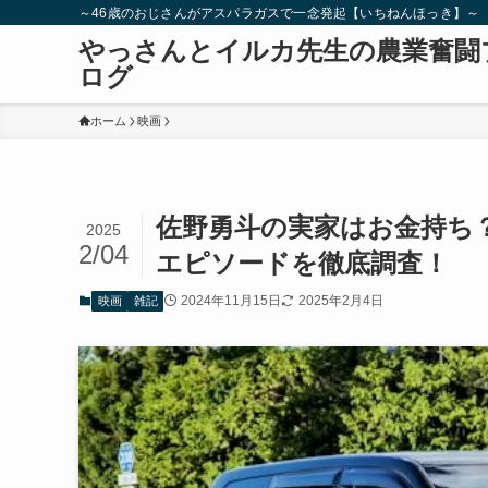
～46歳のおじさんがアスパラガスで一念発起【いちねんほっき】～
やっさんとイルカ先生の農業奮闘
ログ
ホーム
映画
佐野勇斗の実家はお金持ち
2025
2/04
エピソードを徹底調査！
2024年11月15日
2025年2月4日
映画
雑記