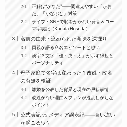
正解は“かなた”――間違えやすい「かお
た」「かなぶと」対策
ライブ・SNSで恥をかかない発音＆ロー
マ字表記（Kanata Hosoda）
名前の由来・込められた意味を深掘り
両親が語る命名エピソードと想い
漢字３文字「佳・央・太」が示す縁起と
パーソナリティ
母子家庭で名字は変わった？改姓・改名
の有無を検証
離婚を公表した背景と現在の戸籍事情
改姓がない理由＆ファンが混乱しがちな
ポイント
公式表記 vs メディア誤表記――食い違い
が起こるワケ