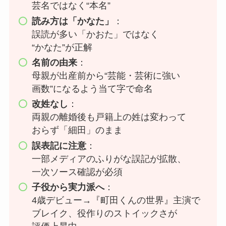
芸名ではなく“本名”
読み方は「かなた」
：
誤読が多い「かおた」ではなく
“かなた”が正解
名前の由来
：
母親が出産前から“芸能・芸術に強い
画数”になるよう当て字で命名
改姓なし
：
両親の離婚後も戸籍上の姓は変わって
おらず「細田」のまま
誤表記に注意
：
一部メディアのふりがな誤記が拡散、
一次ソース確認が必須
子役から実力派へ
：
4歳デビュー→『町田くんの世界』主演で
ブレイク、役作りのストイックさが