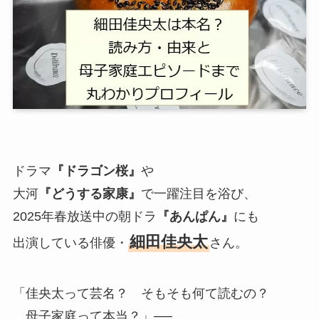
ドラマ
『ドラゴン桜』
や
大河
『どうする家康』
で一躍注目を浴び、
2025年春放送中の朝ドラ
『あんぱん』
にも
細田佳央太
出演している俳優・
さん。
「佳央太って芸名？ そもそも何て読むの？
母子家庭って本当？」──