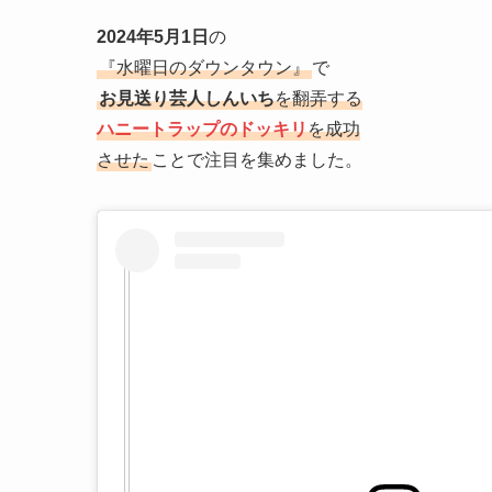
2024年5月1日
の
『水曜日のダウンタウン』
で
お見送り芸人しんいち
を翻弄する
ハニートラップのドッキリ
を成功
させた
ことで注目を集めました。