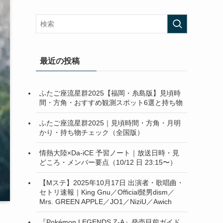
最近の投稿
ふたご座流星群2025【福岡・糸島版】見頃時
間・方角・おすすめ観測スポット6選と持ち物
ふたご座流星群2025｜見頃時間・方角・月明
かり・持ち物チェック（全国版）
情熱大陸×Da-iCE 予習ノート｜放送日時・見
どころ・メンバー要点（10/12 日 23:15〜）
【Mステ】2025年10月17日 出演者・歌唱曲・
セトリ速報｜King Gnu／Official髭男dism／
Mrs. GREEN APPLE／JO1／NiziU／Awich
『Pokémon LEGENDS Z-A』発売目前ガイド