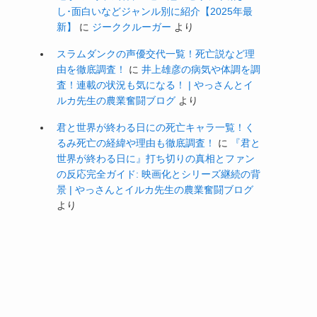
し･面白いなどジャンル別に紹介【2025年最
新】
に
ジーククルーガー
より
スラムダンクの声優交代一覧！死亡説など理
由を徹底調査！
に
井上雄彦の病気や体調を調
査！連載の状況も気になる！ | やっさんとイ
ルカ先生の農業奮闘ブログ
より
君と世界が終わる日にの死亡キャラ一覧！く
るみ死亡の経緯や理由も徹底調査！
に
『君と
世界が終わる日に』打ち切りの真相とファン
の反応完全ガイド: 映画化とシリーズ継続の背
景 | やっさんとイルカ先生の農業奮闘ブログ
より