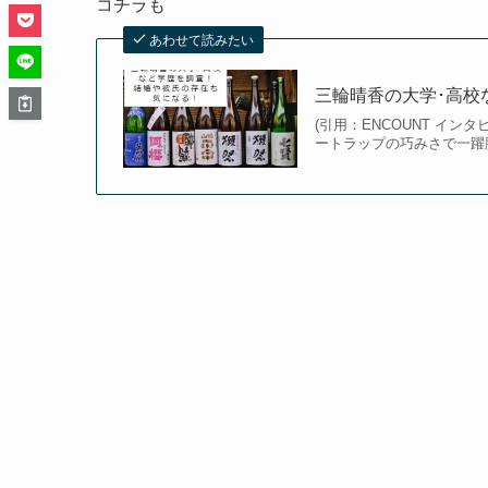
コチラも
あわせて読みたい
三輪晴香の大学･高校
(引用：ENCOUNT イ
ートラップの巧みさで一躍