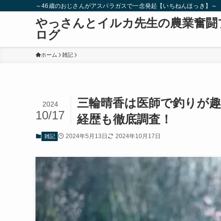
～46歳のおじさんがアスパラガスで一念発起【いちねんほっき】～
やっさんとイルカ先生の農業奮闘
ログ
ホーム
雑記
三輪晴香は医師で釣りが
2024
10/17
経歴も徹底調査！
2024年5月13日
2024年10月17日
雑記