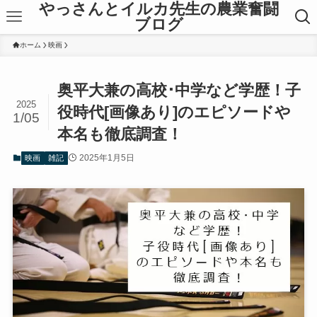
やっさんとイルカ先生の農業奮闘
ブログ
ホーム
映画
奥平大兼の高校･中学など学歴！子
2025
役時代[画像あり]のエピソードや
1/05
本名も徹底調査！
2025年1月5日
映画
雑記