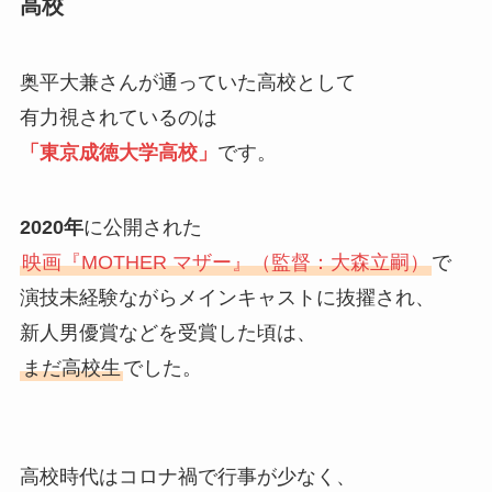
高校
奥平大兼さんが通っていた高校として
有力視されているのは
「東京成徳大学高校」
です。
2020年
に公開された
映画『MOTHER マザー』（監督：大森立嗣）
で
演技未経験ながらメインキャストに抜擢され、
新人男優賞などを受賞した頃は、
まだ高校生
でした。
高校時代はコロナ禍で行事が少なく、