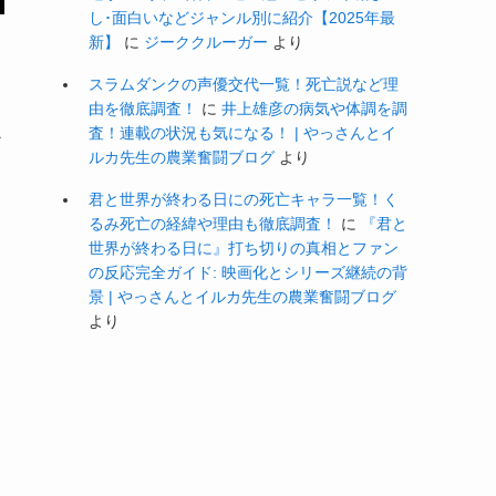
し･面白いなどジャンル別に紹介【2025年最
新】
に
ジーククルーガー
より
通
スラムダンクの声優交代一覧！死亡説など理
由を徹底調査！
に
井上雄彦の病気や体調を調
査！連載の状況も気になる！ | やっさんとイ
か
ルカ先生の農業奮闘ブログ
より
君と世界が終わる日にの死亡キャラ一覧！く
るみ死亡の経緯や理由も徹底調査！
に
『君と
世界が終わる日に』打ち切りの真相とファン
の反応完全ガイド: 映画化とシリーズ継続の背
景 | やっさんとイルカ先生の農業奮闘ブログ
より
を