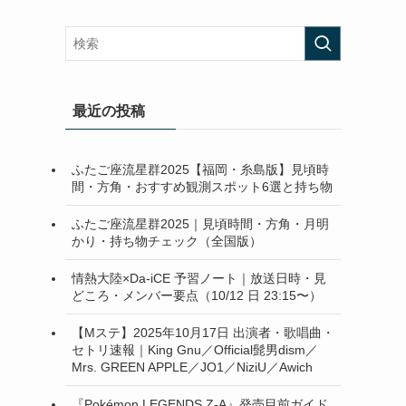
最近の投稿
ふたご座流星群2025【福岡・糸島版】見頃時
間・方角・おすすめ観測スポット6選と持ち物
ふたご座流星群2025｜見頃時間・方角・月明
かり・持ち物チェック（全国版）
情熱大陸×Da-iCE 予習ノート｜放送日時・見
どころ・メンバー要点（10/12 日 23:15〜）
【Mステ】2025年10月17日 出演者・歌唱曲・
セトリ速報｜King Gnu／Official髭男dism／
Mrs. GREEN APPLE／JO1／NiziU／Awich
『Pokémon LEGENDS Z-A』発売目前ガイド