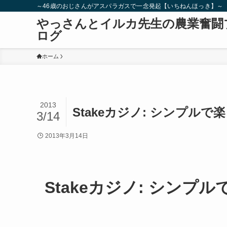
～46歳のおじさんがアスパラガスで一念発起【いちねんほっき】～
やっさんとイルカ先生の農業奮闘
ログ
ホーム
2013
Stakeカジノ: シンプル
3/14
2013年3月14日
Stakeカジノ: シン