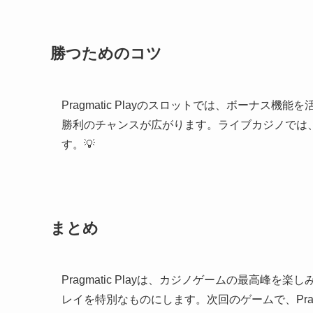
勝つためのコツ
Pragmatic Playのスロットでは、ボーナ
勝利のチャンスが広がります。ライブカジノでは
す。💡
まとめ
Pragmatic Playは、カジノゲームの最高
レイを特別なものにします。次回のゲームで、Pragm