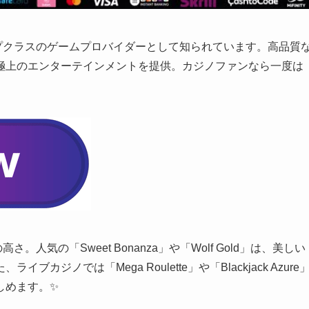
界でトップクラスのゲームプロバイダーとして知られています。高品質
極上のエンターテインメントを提供。カジノファンなら一度は
高さ。人気の「Sweet Bonanza」や「Wolf Gold」は、美しい
ジノでは「Mega Roulette」や「Blackjack Azure
しめます。✨