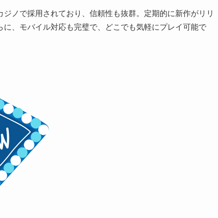
カジノで採用されており、信頼性も抜群。定期的に新作がリリ
らに、モバイル対応も完璧で、どこでも気軽にプレイ可能で