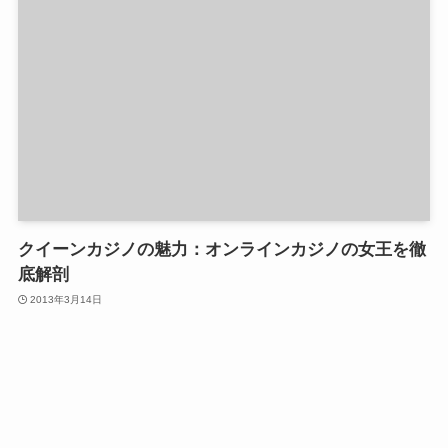
クイーンカジノの魅力：オンラインカジノの女王を徹
底解剖
2013年3月14日