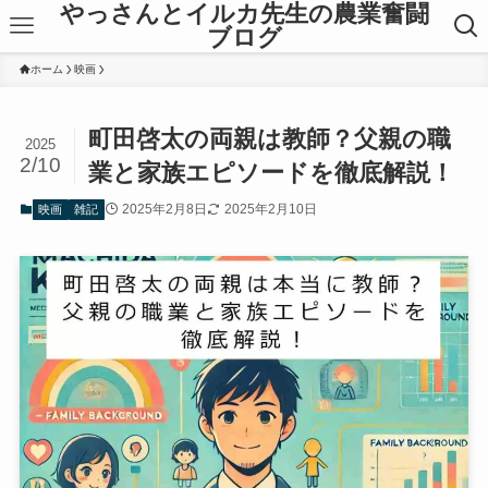
やっさんとイルカ先生の農業奮闘
ブログ
ホーム
映画
町田啓太の両親は教師？父親の職
2025
2/10
業と家族エピソードを徹底解説！
2025年2月8日
2025年2月10日
映画
雑記